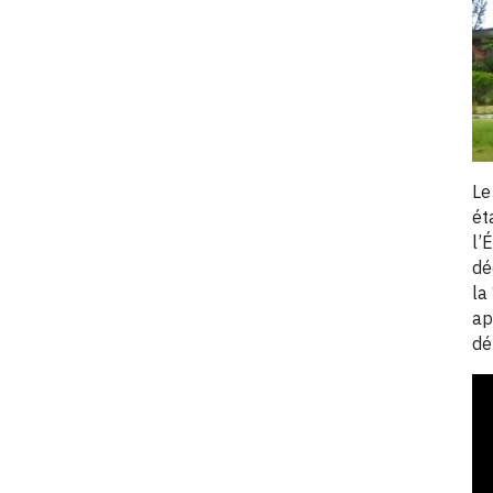
Le
ét
l’
dé
la
ap
dé