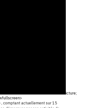
icture;
owfullscreen>
he , comptant actuellement sur 15