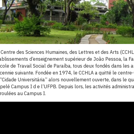
 Centre des Sciences Humaines, des Lettres et des Arts (CCHL
ablissements d’enseignement supérieur de João Pessoa, la Facu
École de Travail Social de Paraíba, tous deux fondés dans les
cennie suivante. Fondée en 1974, le CCHLA a quitté le centre-
 “Cidade Universitária” alors nouvellement ouverte, dans le q
pelé Campus I d e l’UFPB. Depuis lors, les activités administ
roulées au Campus I.