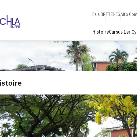
Fala.BR
PT
EN
ES
Alto Con
Histoire
Cursus 1er Cy
istoire