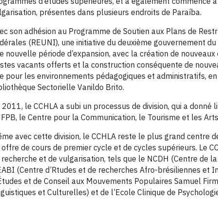
ogrammes d’études supérieures, et a également commencé à s
lgarisation, présentes dans plusieurs endroits de Paraíba.
ec son adhésion au Programme de Soutien aux Plans de Restru
dérales (REUNI), une initiative du deuxième gouvernement du
e nouvelle période d’expansion, avec la création de nouveaux 
stes vacants offerts et la construction conséquente de nouvea
e pour les environnements pédagogiques et administratifs, e
bliothèque Sectorielle Vanildo Brito.
 2011, le CCHLA a subi un processus de division, qui a donné 
UFPB, le Centre pour la Communication, le Tourisme et les Arts
me avec cette division, le CCHLA reste le plus grand centre 
 offre de cours de premier cycle et de cycles supérieurs. Le
 recherche et de vulgarisation, tels que le NCDH (Centre de la
ABI (Centre d’Rtudes et de recherches Afro-brésiliennes et 
Études et de Conseil aux Mouvements Populaires Samuel Firmin
nguistiques et Culturelles) et de l’Ecole Clinique de Psychologi