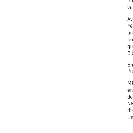
pr
vu
Av
Fé
un
po
qu
Bi
En
l’
Mê
en
de
NE
d’
Li