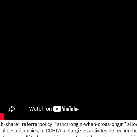
b-share” referrerpolicy=”strict-origin-when-cross-origin” all
 fil des décennies, le CCHLA a élargi ses activités de recherc