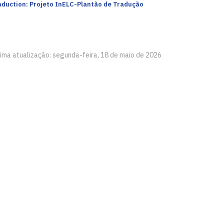
aduction: Projeto InELC-Plantão de Tradução
tima atualização: segunda-feira, 18 de maio de 2026
e Artes - CCHLA
íba