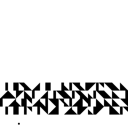
© 2026 Universidade Federal da Paraíba.
Ouvidoria
Acesso à Informação
CoMu
Acessibilidade
Dados Abertos UFPB
Privacidade e Proteção de Dados
Acesso à
Informação