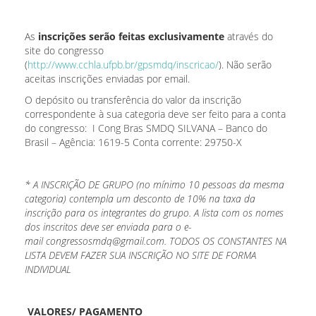
As
inscrições serão feitas exclusivamente
através do
site do congresso
(
http://www.cchla.ufpb.br/gpsmdq/inscricao/
). Não serão
aceitas inscrições enviadas por email.
O depósito ou transferência do valor da inscrição
correspondente à sua categoria deve ser feito para a conta
do congresso: I Cong Bras SMDQ SILVANA – Banco do
Brasil – Agência: 1619-5 Conta corrente: 29750-X
* A INSCRIÇÃO DE GRUPO (no mínimo 10 pessoas da mesma
categoria) contempla um desconto de 10% na taxa da
inscrição para os integrantes do grupo. A lista com os nomes
dos inscritos deve ser enviada para o e-
mail
congressosmdq@gmail.com
. TODOS OS CONSTANTES NA
LISTA DEVEM FAZER SUA INSCRIÇÃO NO SITE DE FORMA
INDIVIDUAL
VALORES/ PAGAMENTO