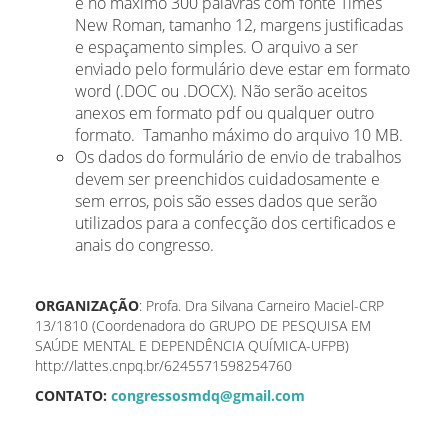
e no máximo 300 palavras com fonte Times
New Roman, tamanho 12, margens justificadas
e espaçamento simples. O arquivo a ser
enviado pelo formulário deve estar em formato
word (.DOC ou .DOCX). Não serão aceitos
anexos em formato pdf ou qualquer outro
formato. Tamanho máximo do arquivo 10 MB.
Os dados do formulário de envio de trabalhos
devem ser preenchidos cuidadosamente e
sem erros, pois são esses dados que serão
utilizados para a confecção dos certificados e
anais do congresso.
ORGANIZAÇÃO
: Profa. Dra Silvana Carneiro Maciel-CRP
13/1810 (Coordenadora do GRUPO DE PESQUISA EM
SAÚDE MENTAL E DEPENDÊNCIA QUÍMICA-UFPB)
http://lattes.cnpq.br/6245571598254760
CONTATO:
congressosmdq@gmail.com