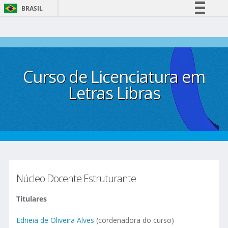
BRASIL
Simplifique!
Comunica BR
Participe
Curso de Licenciatura em
Acesso à informação
Legislação
Letras Libras
Canais
Núcleo Docente Estruturante
Titulares
Edneia de Oliveira Alves
(cordenadora do curso)