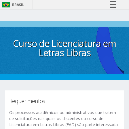
BRASIL
Simplifique!
Comunica BR
Participe
Curso de Licenciatura em
Acesso à informação
Legislação
Letras Libras
Canais
Requerimentos
Os processos acadêmicos ou administrativos que tratem
de solicitações nas quais os discentes do curso de
Licenciatura em Letras Libras (EAD) são parte interessada