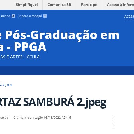
Simplifique!
Comunica BR
Participe
Acesso à infor
 a busca
3
Ir para o rodapé
4
ACESS
e Pós-Graduação em
a - PPGA
AS E ARTES - CCHLA
Á 2.JPEG
TAZ SAMBURÁ 2.jpeg
nação
—
última modificação
08/11/2022 12h16