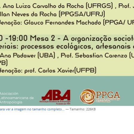
para ver a imagem no tamanho completo…
—
Tamanho
: 226KB