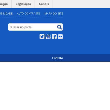
mação
Legislação
Canais
IBILIDADE
ALTO CONTRASTE
MAPA DO SITE
Buscar no portal
Buscar no portal
Twitter
YouTube
Facebook
Flickr
Contato