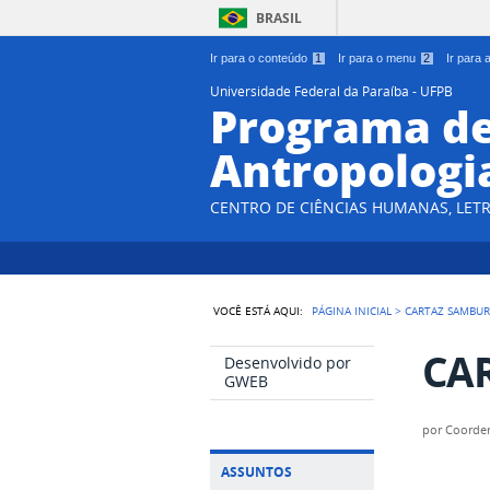
BRASIL
Ir para o conteúdo
1
Ir para o menu
2
Ir para
Universidade Federal da Paraíba - UFPB
Programa d
Antropologi
CENTRO DE CIÊNCIAS HUMANAS, LETR
VOCÊ ESTÁ AQUI:
PÁGINA INICIAL
>
CARTAZ SAMBUR
CAR
Desenvolvido por
GWEB
por
Coorde
ASSUNTOS