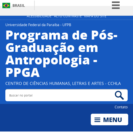
BRASIL
Simplifique!
ACESSIBILIDADE
ALTO CONTRASTE
MAPA DO SITE
Comunica BR
Universidade Federal da Paraíba - UFPB
Programa de Pós-
Participe
Graduação em
Acesso à informação
Antropologia -
Legislação
Canais
PPGA
CENTRO DE CIÊNCIAS HUMANAS, LETRAS E ARTES - CCHLA
Buscar no portal
Bus
Contato