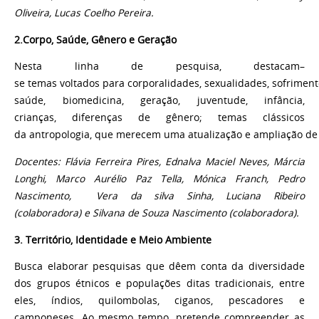
Oliveira,
Lucas Coelho Pereira
.
2.Corpo, Saúde, Gênero e Geração
Ne
s
ta l
i
nha de
p
e
s
quisa, destaca
m
–
s
e
temas
v
oltados para corporalidades,
s
e
x
ualida
d
es,
s
o
f
r
i
m
e
n
t
saúde, biomedicina, geração,
j
u
v
e
nt
u
d
e,
infância,
crianças,
d
i
f
eren
ç
as
de
gênero
;
temas clássicos
da antropol
o
g
i
a, que merecem u
m
a atu
a
li
z
a
ç
ão
e
a
m
p
li
a
ç
ão
de
Docentes: Flávia Ferreira Pires, Ednalva Maciel Neves, Márcia
Longhi, Marco Aurélio Paz Tella, Mónica Franch, Pedro
Nascimento, Vera da silva Sinha, Luciana Ribeiro
(colaboradora) e Silvana de Souza Nascimento
(colaboradora)
.
3. Território, Identidade e Meio Ambiente
Busca elaborar pesquisas que dêem conta da diversidade
dos grupos étnicos e populações ditas tradicionais, entre
eles, índios, quilombolas, ciganos, pescadores e
camponeses. Ao mesmo tempo, pretende compreender as