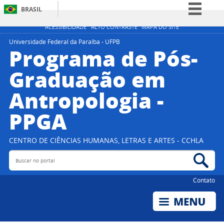
BRASIL
Simplifique!
ACESSIBILIDADE
ALTO CONTRASTE
MAPA DO SITE
Comunica BR
Universidade Federal da Paraíba - UFPB
Programa de Pós-
Participe
Graduação em
Acesso à informação
Antropologia -
Legislação
Canais
PPGA
CENTRO DE CIÊNCIAS HUMANAS, LETRAS E ARTES - CCHLA
Buscar no portal
Bus
Contato