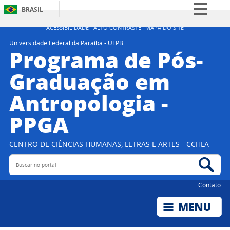
BRASIL
Simplifique!
ACESSIBILIDADE
ALTO CONTRASTE
MAPA DO SITE
Comunica BR
Universidade Federal da Paraíba - UFPB
Programa de Pós-
Participe
Graduação em
Acesso à informação
Antropologia -
Legislação
Canais
PPGA
CENTRO DE CIÊNCIAS HUMANAS, LETRAS E ARTES - CCHLA
Buscar no portal
Bus
Contato