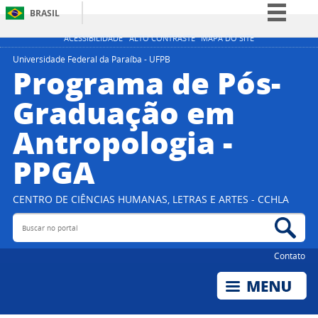
BRASIL
Simplifique!
ACESSIBILIDADE
ALTO CONTRASTE
MAPA DO SITE
Comunica BR
Universidade Federal da Paraíba - UFPB
Programa de Pós-
Participe
Graduação em
Acesso à informação
Antropologia -
Legislação
Canais
PPGA
CENTRO DE CIÊNCIAS HUMANAS, LETRAS E ARTES - CCHLA
Buscar no portal
Bus
Contato