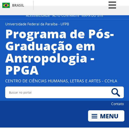
BRASIL
Simplifique!
ACESSIBILIDADE
ALTO CONTRASTE
MAPA DO SITE
Comunica BR
Universidade Federal da Paraíba - UFPB
Programa de Pós-
Participe
Graduação em
Acesso à informação
Antropologia -
Legislação
Canais
PPGA
CENTRO DE CIÊNCIAS HUMANAS, LETRAS E ARTES - CCHLA
Buscar no portal
Bus
Contato