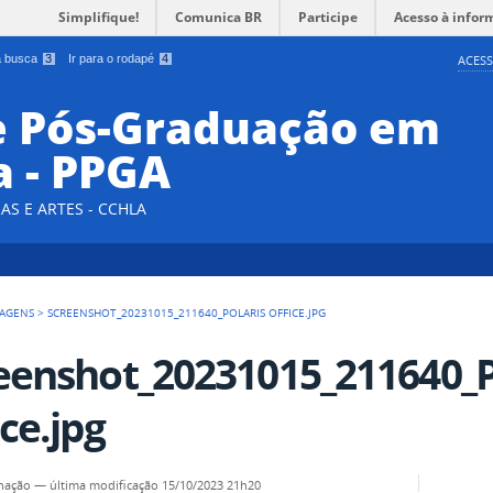
Simplifique!
Comunica BR
Participe
Acesso à infor
 a busca
3
Ir para o rodapé
4
ACESS
e Pós-Graduação em
a - PPGA
AS E ARTES - CCHLA
AGENS
>
SCREENSHOT_20231015_211640_POLARIS OFFICE.JPG
eenshot_20231015_211640_P
ice.jpg
nação
—
última modificação
15/10/2023 21h20