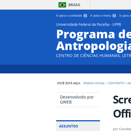
BRASIL
Ir para o conteúdo
1
Ir para o menu
2
Ir para
Universidade Federal da Paraíba - UFPB
Programa d
Antropologi
CENTRO DE CIÊNCIAS HUMANAS, LETR
VOCÊ ESTÁ AQUI:
PÁGINA INICIAL
>
CONTENTS
>
IM
Scr
Desenvolvido por
GWEB
Off
ASSUNTOS
por
Coorde