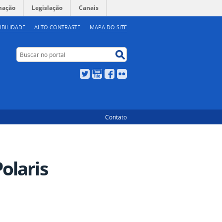
mação
Legislação
Canais
IBILIDADE
ALTO CONTRASTE
MAPA DO SITE
Buscar no portal
Buscar no portal
Twitter
YouTube
Facebook
Flickr
Contato
olaris