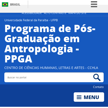
BRASIL
Simplifique!
ACESSIBILIDADE
ALTO CONTRASTE
MAPA DO SITE
Comunica BR
Universidade Federal da Paraíba - UFPB
Programa de Pós-
Participe
Graduação em
Acesso à informação
Antropologia -
Legislação
Canais
PPGA
CENTRO DE CIÊNCIAS HUMANAS, LETRAS E ARTES - CCHLA
Buscar no portal
Bus
Contato