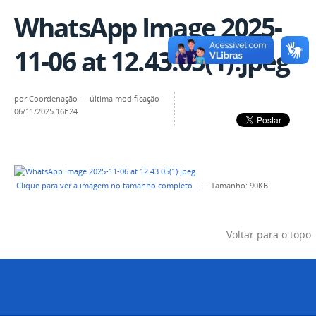
WhatsApp Image 2025-
11-06 at 12.43.05(1).jpeg
por
Coordenação
—
última modificação
06/11/2025 16h24
Clique para ver a imagem no tamanho completo…
—
Tamanho
: 90KB
Voltar para o topo