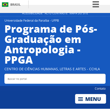
BRASIL
Simplifique!
ACESSIBILIDADE
ALTO CONTRASTE
MAPA DO SITE
Comunica BR
Universidade Federal da Paraíba - UFPB
Programa de Pós-
Participe
Graduação em
Acesso à informação
Antropologia -
Legislação
Canais
PPGA
CENTRO DE CIÊNCIAS HUMANAS, LETRAS E ARTES - CCHLA
Buscar no portal
Bus
Contato