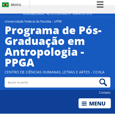
BRASIL
Simplifique!
ACESSIBILIDADE
ALTO CONTRASTE
MAPA DO SITE
Comunica BR
Universidade Federal da Paraíba - UFPB
Programa de Pós-
Participe
Graduação em
Acesso à informação
Antropologia -
Legislação
Canais
PPGA
CENTRO DE CIÊNCIAS HUMANAS, LETRAS E ARTES - CCHLA
Buscar no portal
Bus
Contato