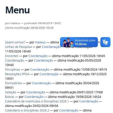
Menu
por
mateus
—
publicado
09/04/2019 13h07,
última modificação
08/06/2026 16h26
Quem somos?
—
por
mateus
— última modificação 24/07/2020 18h36
Linhas de Pesquisa
—
por
Coordenação
— última modificação
11/05/2026 16h49
Docentes
—
por
Coordenação
— última modificação 11/05/2026 16h45
Coordenação
—
por
Coordenação
— última modificação 05/05/2026
10h45
Disciplinas
—
por
Coordenação
— última modificação 15/08/2024 16h19
Resoluções PPGA
—
por
Coordenação
— última modificação 18/12/2025
14h51
Formulários
—
por
Coordenação
— última modificação 30/04/2026
09h51
Seleção
—
por
Coordenação
— última modificação 09/01/2025 17h06
Bolsas
—
por
Coordenação
— última modificação 18/06/2026 14h24
Calendário de matrículas e Disciplinas 2026.1
—
por
Coordenação
—
última modificação 20/02/2026 09h56
Calendário e Disciplinas 2026.2
—
por
Coordenação
— última