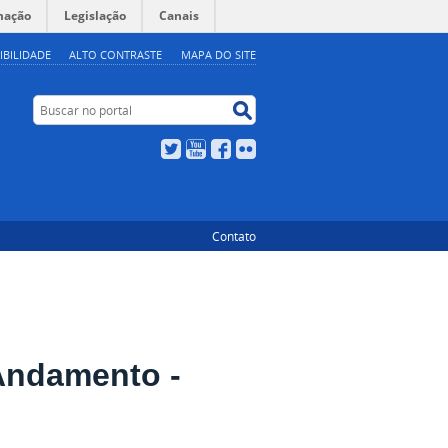
mação
Legislação
Canais
IBILIDADE
ALTO CONTRASTE
MAPA DO SITE
Buscar no portal
Buscar no portal
Twitter
YouTube
Facebook
Flickr
Contato
Andamento -