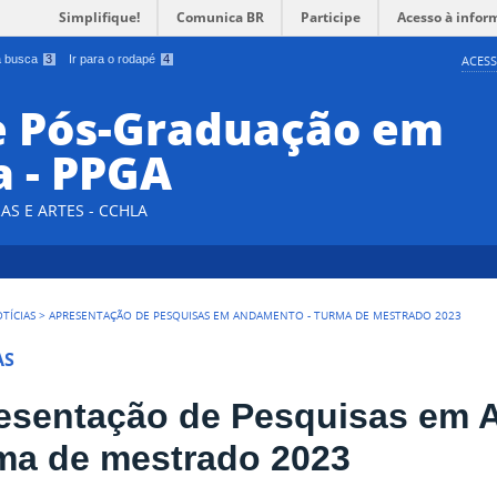
Simplifique!
Comunica BR
Participe
Acesso à infor
 a busca
3
Ir para o rodapé
4
ACESS
e Pós-Graduação em
a - PPGA
AS E ARTES - CCHLA
TÍCIAS
>
APRESENTAÇÃO DE PESQUISAS EM ANDAMENTO - TURMA DE MESTRADO 2023
AS
esentação de Pesquisas em 
ma de mestrado 2023