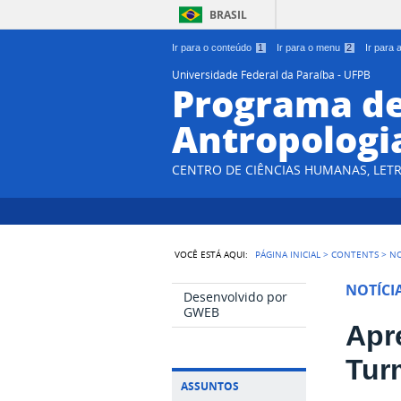
BRASIL
Ir para o conteúdo
1
Ir para o menu
2
Ir para
Universidade Federal da Paraíba - UFPB
Programa d
Antropologi
CENTRO DE CIÊNCIAS HUMANAS, LETR
VOCÊ ESTÁ AQUI:
PÁGINA INICIAL
>
CONTENTS
>
NO
NOTÍCI
Desenvolvido por
GWEB
Apr
Tur
ASSUNTOS