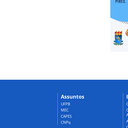
Assuntos
UFPB
MEC
A
CAPES
CNPq