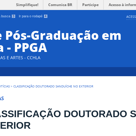
Simplifique!
Comunica BR
Participe
Acesso à infor
 a busca
3
Ir para o rodapé
4
ACESS
e Pós-Graduação em
a - PPGA
AS E ARTES - CCHLA
TÍCIAS
>
CLASSIFICAÇÃO DOUTORADO SANDUÍCHE NO EXTERIOR
AS
SSIFICAÇÃO DOUTORADO S
ERIOR