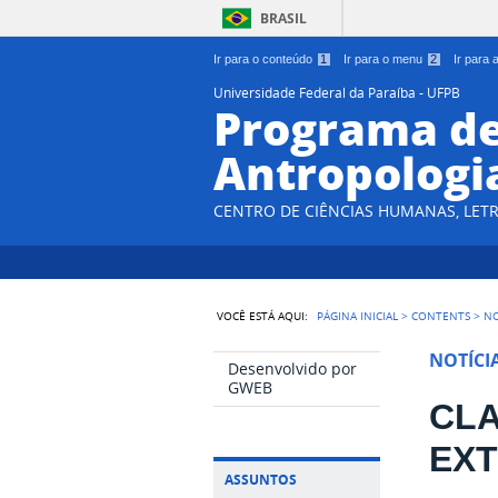
BRASIL
Ir para o conteúdo
1
Ir para o menu
2
Ir para
Universidade Federal da Paraíba - UFPB
Programa d
Antropologi
CENTRO DE CIÊNCIAS HUMANAS, LETR
VOCÊ ESTÁ AQUI:
PÁGINA INICIAL
>
CONTENTS
>
NO
NOTÍCI
Desenvolvido por
GWEB
CLA
EXT
ASSUNTOS