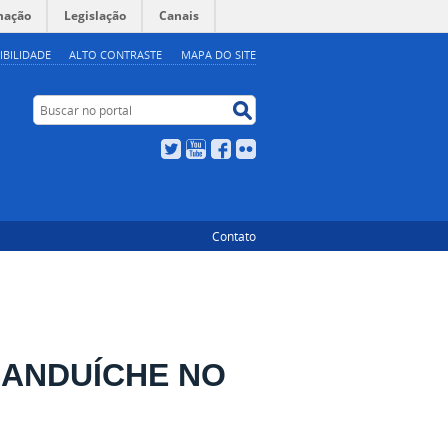
mação
Legislação
Canais
IBILIDADE
ALTO CONTRASTE
MAPA DO SITE
Buscar no portal
Buscar no portal
Twitter
YouTube
Facebook
Flickr
Contato
ANDUÍCHE NO