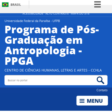
BRASIL
Simplifique!
ACESSIBILIDADE
ALTO CONTRASTE
MAPA DO SITE
Comunica BR
Universidade Federal da Paraíba - UFPB
Programa de Pós-
Participe
Graduação em
Acesso à informação
Antropologia -
Legislação
Canais
PPGA
CENTRO DE CIÊNCIAS HUMANAS, LETRAS E ARTES - CCHLA
Buscar no portal
Bus
Contato