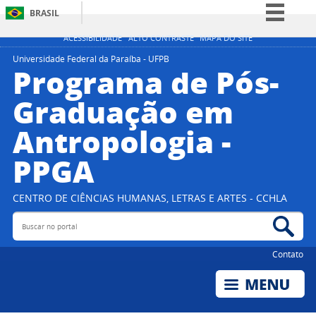
BRASIL
Simplifique!
ACESSIBILIDADE
ALTO CONTRASTE
MAPA DO SITE
Comunica BR
Universidade Federal da Paraíba - UFPB
Programa de Pós-
Participe
Graduação em
Acesso à informação
Antropologia -
Legislação
Canais
PPGA
CENTRO DE CIÊNCIAS HUMANAS, LETRAS E ARTES - CCHLA
Buscar no portal
Bus
Contato