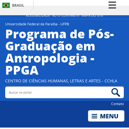
BRASIL
Simplifique!
ACESSIBILIDADE
ALTO CONTRASTE
MAPA DO SITE
Comunica BR
Universidade Federal da Paraíba - UFPB
Programa de Pós-
Participe
Graduação em
Acesso à informação
Antropologia -
Legislação
Canais
PPGA
CENTRO DE CIÊNCIAS HUMANAS, LETRAS E ARTES - CCHLA
Buscar no portal
Bus
Contato