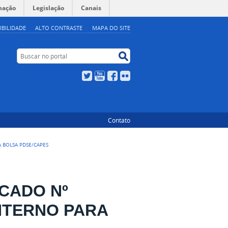
mação
Legislação
Canais
IBILIDADE
ALTO CONTRASTE
MAPA DO SITE
Buscar no portal
Buscar no portal
Twitter
YouTube
Facebook
Flickr
Contato
A BOLSA PDSE/CAPES
ICADO Nº
INTERNO PARA