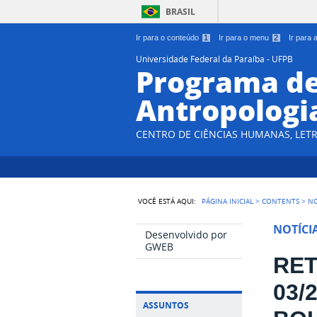
BRASIL
Ir para o conteúdo
1
Ir para o menu
2
Ir para
Universidade Federal da Paraíba - UFPB
Programa d
Antropologi
CENTRO DE CIÊNCIAS HUMANAS, LETR
VOCÊ ESTÁ AQUI:
PÁGINA INICIAL
>
CONTENTS
>
NO
NOTÍCI
Desenvolvido por
GWEB
RET
03/
ASSUNTOS