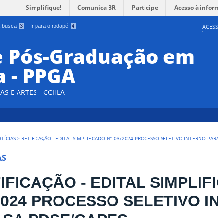
Simplifique!
Comunica BR
Participe
Acesso à infor
 a busca
3
Ir para o rodapé
4
ACESS
e Pós-Graduação em
a - PPGA
AS E ARTES - CCHLA
TÍCIAS
>
RETIFICAÇÃO - EDITAL SIMPLIFICADO Nº 03/2024 PROCESSO SELETIVO INTERNO PAR
AS
IFICAÇÃO - EDITAL SIMPLIF
2024 PROCESSO SELETIVO 