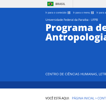
BRASIL
Ir para o conteúdo
1
Ir para o menu
2
Ir para
Universidade Federal da Paraíba - UFPB
Programa d
Antropologi
CENTRO DE CIÊNCIAS HUMANAS, LETR
VOCÊ ESTÁ AQUI:
PÁGINA INICIAL
>
CONT