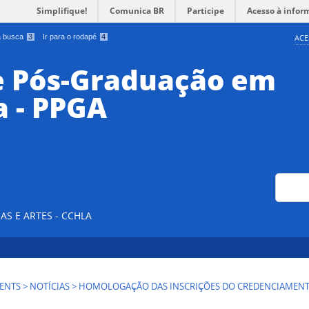
Simplifique!
Comunica BR
Participe
Acesso à infor
 a busca
3
Ir para o rodapé
4
ACE
e Pós-Graduação em
a - PPGA
Buscar no
AS E ARTES - CCHLA
ENTS
>
NOTÍCIAS
>
HOMOLOGAÇÃO DAS INSCRIÇÕES DO CREDENCIAMENT