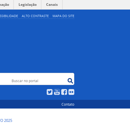
mação
Legislação
Canais
SSIBILIDADE
ALTO CONTRASTE
MAPA DO SITE
Buscar no portal
 portal
Twitter
YouTube
Facebook
Flickr
Contato
O 2025