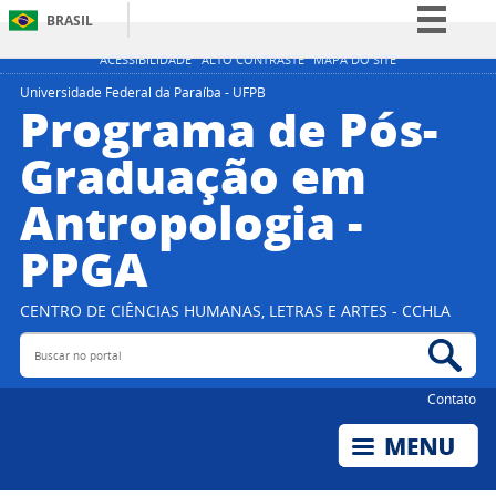
BRASIL
Simplifique!
ACESSIBILIDADE
ALTO CONTRASTE
MAPA DO SITE
Comunica BR
Universidade Federal da Paraíba - UFPB
Programa de Pós-
Participe
Graduação em
Acesso à informação
Antropologia -
Legislação
Canais
PPGA
CENTRO DE CIÊNCIAS HUMANAS, LETRAS E ARTES - CCHLA
Buscar no portal
Bus
Contato