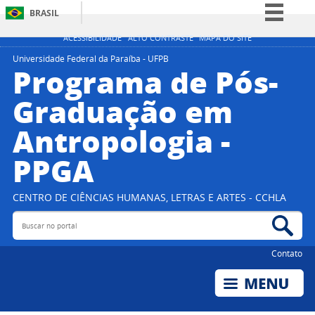
BRASIL
Simplifique!
ACESSIBILIDADE
ALTO CONTRASTE
MAPA DO SITE
Comunica BR
Universidade Federal da Paraíba - UFPB
Programa de Pós-
Participe
Graduação em
Acesso à informação
Antropologia -
Legislação
Canais
PPGA
CENTRO DE CIÊNCIAS HUMANAS, LETRAS E ARTES - CCHLA
Buscar no portal
Bus
Contato