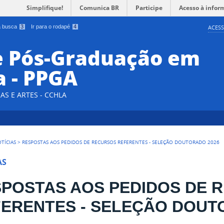
Simplifique!
Comunica BR
Participe
Acesso à infor
 a busca
3
Ir para o rodapé
4
ACESS
e Pós-Graduação em
a - PPGA
AS E ARTES - CCHLA
TÍCIAS
>
RESPOSTAS AOS PEDIDOS DE RECURSOS REFERENTES - SELEÇÃO DOUTORADO 2026
AS
POSTAS AOS PEDIDOS DE 
ERENTES - SELEÇÃO DOUT