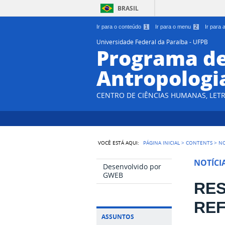
BRASIL
Ir para o conteúdo
1
Ir para o menu
2
Ir para
Universidade Federal da Paraíba - UFPB
Programa d
Antropologi
CENTRO DE CIÊNCIAS HUMANAS, LETR
VOCÊ ESTÁ AQUI:
PÁGINA INICIAL
>
CONTENTS
>
NO
NOTÍCI
Desenvolvido por
GWEB
RES
REF
ASSUNTOS