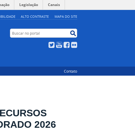
mação
Legislação
Canais
IBILIDADE
ALTO CONTRASTE
MAPA DO SITE
Buscar no portal
Buscar no portal
Twitter
YouTube
Facebook
Flickr
Contato
RECURSOS
ORADO 2026