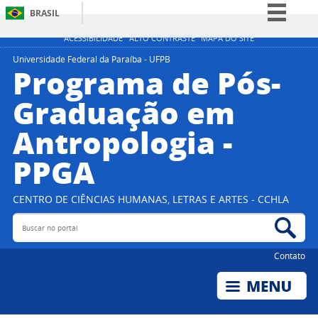
BRASIL
Simplifique!
ACESSIBILIDADE
ALTO CONTRASTE
MAPA DO SITE
Comunica BR
Universidade Federal da Paraíba - UFPB
Programa de Pós-
Participe
Graduação em
Acesso à informação
Antropologia -
Legislação
Canais
PPGA
CENTRO DE CIÊNCIAS HUMANAS, LETRAS E ARTES - CCHLA
Buscar no portal
Bus
Contato