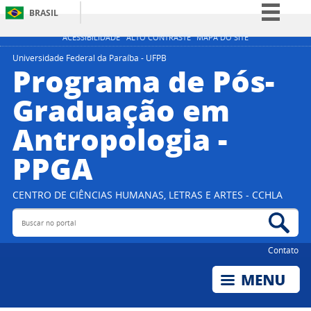
BRASIL
Simplifique!
ACESSIBILIDADE
ALTO CONTRASTE
MAPA DO SITE
Comunica BR
Universidade Federal da Paraíba - UFPB
Programa de Pós-
Participe
Graduação em
Acesso à informação
Antropologia -
Legislação
Canais
PPGA
CENTRO DE CIÊNCIAS HUMANAS, LETRAS E ARTES - CCHLA
Buscar no portal
Bus
Contato