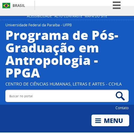
BRASIL
Simplifique!
ACESSIBILIDADE
ALTO CONTRASTE
MAPA DO SITE
Comunica BR
Universidade Federal da Paraíba - UFPB
Programa de Pós-
Participe
Graduação em
Acesso à informação
Antropologia -
Legislação
Canais
PPGA
CENTRO DE CIÊNCIAS HUMANAS, LETRAS E ARTES - CCHLA
Buscar no portal
Bus
Contato