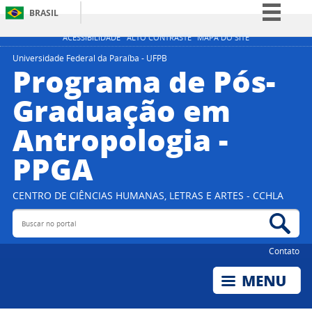
BRASIL
Simplifique!
ACESSIBILIDADE
ALTO CONTRASTE
MAPA DO SITE
Comunica BR
Universidade Federal da Paraíba - UFPB
Programa de Pós-
Participe
Graduação em
Acesso à informação
Antropologia -
Legislação
Canais
PPGA
CENTRO DE CIÊNCIAS HUMANAS, LETRAS E ARTES - CCHLA
Buscar no portal
Bus
Contato