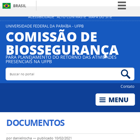
BRASIL
Simplifique!
ACESSIBILIDADE
ALTO CONTRASTE
MAPA DO SITE
Comunica BR
UNIVERSIDADE FEDERAL DA PARAÍBA - UFPB
COMISSÃO DE
Participe
BIOSSEGURANÇA
Acesso à informação
Legislação
PARA PLANEJAMENTO DO RETORNO DAS ATIVIDADES
PRESENCIAIS NA UFPB
Canais
Buscar no portal
Bus
Contato
DOCUMENTOS
por
danielrocha
—
publicado
10/02/2021