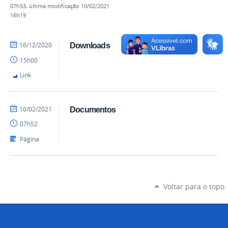
07h53,
última modificação
10/02/2021
16h19
por
publicado
16/12/2020
Downloads
danielrocha
15h00
Link
por
publicado
10/02/2021
Documentos
danielrocha
07h52
Página
Voltar para o topo