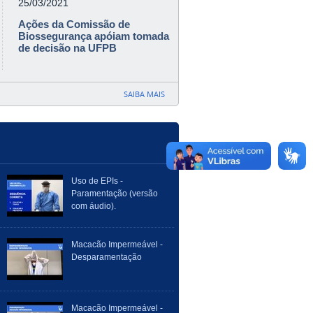
25/03/2021
Ações da Comissão de
Biossegurança apóiam tomada
de decisão na UFPB
SAIBA MAIS
Uso de EPIs -
Paramentação (versão
com áudio).
Macacão Impermeável -
Desparamentação
Macacão Impermeável -