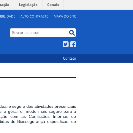
mação
Legislação
Canais
IBILIDADE
ALTO CONTRASTE
MAPA DO SITE
Buscar no portal
Buscar no portal
Twitter
Facebook
Contato
dual e segura das atividades presenciais
eira geral, o modo mais seguro para a
ração com as Comissões Internas de
idas de Biossegurança específicas, de