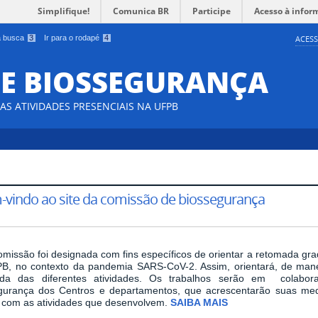
Simplifique!
Comunica BR
Participe
Acesso à infor
 a busca
3
Ir para o rodapé
4
ACESS
E BIOSSEGURANÇA
S ATIVIDADES PRESENCIAIS NA UFPB
vindo ao site da comissão de biossegurança
missão foi designada com fins específicos de orientar a retomada gra
B, no contexto da pandemia SARS-CoV-2. Assim, orientará, de man
da das diferentes atividades. Os trabalhos serão em colabo
gurança dos Centros e departamentos, que acrescentarão suas med
 com as atividades que desenvolvem.
SAIBA MAIS