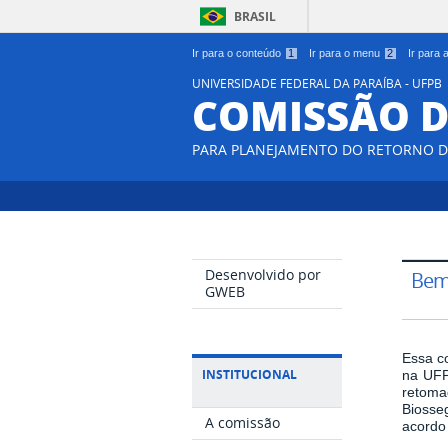
BRASIL
Ir para o conteúdo
1
Ir para o menu
2
Ir para
UNIVERSIDADE FEDERAL DA PARAÍBA - UFPB
COMISSÃO D
PARA PLANEJAMENTO DO RETORNO DA
Desenvolvido por
Bem-
GWEB
Essa co
INSTITUCIONAL
na UFP
retoma
Biosse
A comissão
acordo