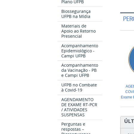
Plano UFPB
Biossegurança
UFPB na Mídia
PER
Materiais de
Apoio ao Retorno
Presencial
Acompanhamento
Epidemiológico -
Campi UFPB
Acompanhamento
da Vacinação - PB
e Campi UFPB
UFPB no Combate
AGE
à Covid-19
COVI
Exame E
AGENDAMENTO
DE EXAME RT-PCR
/ ATIVIDADES
SUSPENSAS
ÚLT
Perguntas e
respostas –