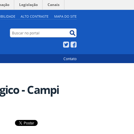
mação
Legislação
Canais
IBILIDADE
ALTO CONTRASTE
MAPA DO SITE
Buscar no portal
Buscar no portal
Twitter
Facebook
Contato
ico - Campi