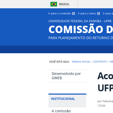
BRASIL
Ir para o conteúdo
1
Ir para o menu
2
Ir para
UNIVERSIDADE FEDERAL DA PARAÍBA - UFPB
COMISSÃO D
PARA PLANEJAMENTO DO RETORNO DA
VOCÊ ESTÁ AQUI:
PÁGINA INICIAL
>
CONTENTS
>
M
Aco
Desenvolvido por
GWEB
UF
INSTITUCIONAL
por
Fabian
17h26
A comissão