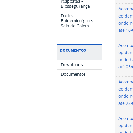
respostas –
Biossegurança
Acomp
Dados
epidem
Epidemiológicos -
onde h
Sala de Coleta
até 10
Acomp
DOCUMENTOS
epidem
onde h
Downloads
até 03
Documentos
Acomp
epidem
onde h
até 28
Acomp
epidem
onde h