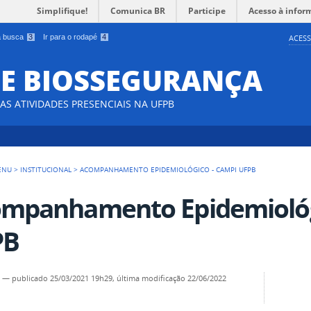
Simplifique!
Comunica BR
Participe
Acesso à infor
 a busca
3
Ir para o rodapé
4
ACESS
E BIOSSEGURANÇA
S ATIVIDADES PRESENCIAIS NA UFPB
ENU
>
INSTITUCIONAL
>
ACOMPANHAMENTO EPIDEMIOLÓGICO - CAMPI UFPB
mpanhamento Epidemiológ
PB
a
—
publicado
25/03/2021 19h29,
última modificação
22/06/2022