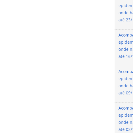
epidem
onde h
até 23
Acomp
epidem
onde h
até 16
Acomp
epidem
onde h
até 09
Acomp
epidem
onde h
até 02