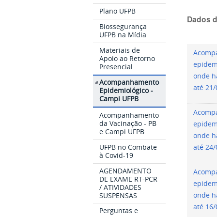
Plano UFPB
Dados d
Biossegurança
UFPB na Mídia
Materiais de
Acomp
Apoio ao Retorno
epidem
Presencial
onde h
Acompanhamento
até 21
Epidemiológico -
Campi UFPB
Acomp
Acompanhamento
da Vacinação - PB
epidem
e Campi UFPB
onde h
UFPB no Combate
até 24
à Covid-19
AGENDAMENTO
Acomp
DE EXAME RT-PCR
epidem
/ ATIVIDADES
SUSPENSAS
onde h
até 16
Perguntas e