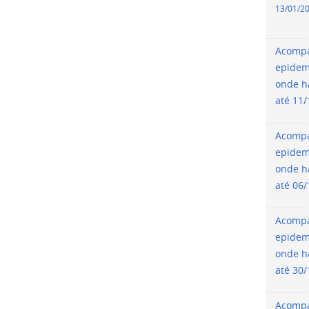
13/01/2
Acomp
epidem
onde h
até 11
Acomp
epidem
onde h
até 06
Acomp
epidem
onde h
até 30
Acomp