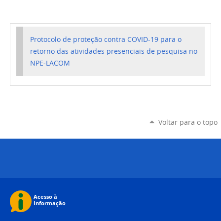
Protocolo
de
prote
ç
ão contra
COVID
-
19
para o
r
etorno
das atividades
presenciais
de pesquisa
no
NPE-
LACOM
Voltar para o topo