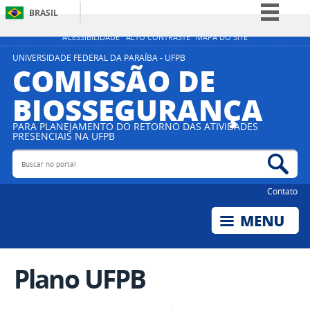
BRASIL
Simplifique!
ACESSIBILIDADE
ALTO CONTRASTE
MAPA DO SITE
Comunica BR
UNIVERSIDADE FEDERAL DA PARAÍBA - UFPB
COMISSÃO DE
Participe
BIOSSEGURANÇA
Acesso à informação
Legislação
PARA PLANEJAMENTO DO RETORNO DAS ATIVIDADES
PRESENCIAIS NA UFPB
Canais
Buscar no portal
Bus
Contato
Plano UFPB