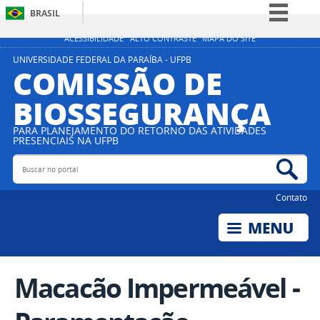
BRASIL
Simplifique!
ACESSIBILIDADE
ALTO CONTRASTE
MAPA DO SITE
Comunica BR
UNIVERSIDADE FEDERAL DA PARAÍBA - UFPB
COMISSÃO DE
Participe
BIOSSEGURANÇA
Acesso à informação
Legislação
PARA PLANEJAMENTO DO RETORNO DAS ATIVIDADES
PRESENCIAIS NA UFPB
Canais
Buscar no portal
Bus
Contato
Macacão Impermeável -