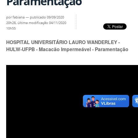
Paramentação
por
fabiana
—
publicado
09/09/2020
20h28,
última modificação
04/11/2020
10h55
HOSPITAL UNIVERSITÁRIO LAURO WANDERLEY -
HULW-UFPB - Macacão Impermeável - Paramentação