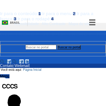
Ir para o conteúdo
1
Ir para o menu
2
Ir para a
busca
3
Ir para o rodapé
4
BRASIL
Acessibilidade
Alto Contraste
Mapa do site
Simplifique!
Comunica BR
Participe
Buscar no portal
Buscar no portal
Acesso à informação
Legislação
Twitter
Facebook
Contato
Webmail
Canais
Você está aqui:
Página Inicial
Menu
CCCS