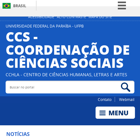
BRASIL
Simplifique!
ACESSIBILIDADE
ALTO CONTRASTE
MAPA DO SITE
Comunica BR
UNIVERSIDADE FEDERAL DA PARAÍBA - UFPB
CCS -
Participe
COORDENAÇÃO DE
Acesso à informação
CIÊNCIAS SOCIAIS
Legislação
Canais
CCHLA - CENTRO DE CIÊNCIAS HUMANAS, LETRAS E ARTES
Buscar no portal
Bus
Contato
Webmail
NOTÍCIAS