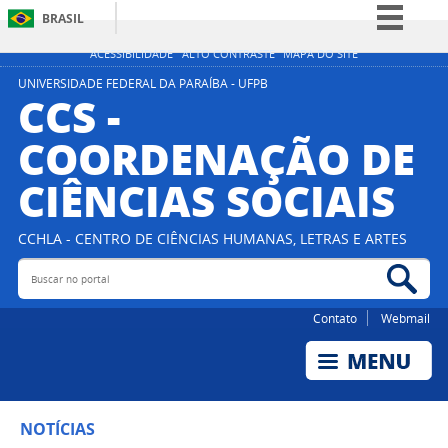
BRASIL
Simplifique!
ACESSIBILIDADE
ALTO CONTRASTE
MAPA DO SITE
Comunica BR
UNIVERSIDADE FEDERAL DA PARAÍBA - UFPB
CCS -
Participe
COORDENAÇÃO DE
Acesso à informação
CIÊNCIAS SOCIAIS
Legislação
Canais
CCHLA - CENTRO DE CIÊNCIAS HUMANAS, LETRAS E ARTES
Buscar no portal
Bus
Contato
Webmail
NOTÍCIAS