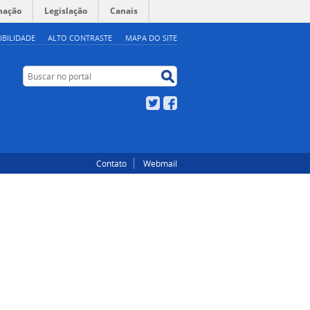
mação
Legislação
Canais
IBILIDADE
ALTO CONTRASTE
MAPA DO SITE
Buscar no portal
Buscar no portal
Twitter
Facebook
Contato
Webmail