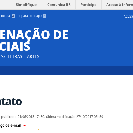
Simplifique!
Comunica BR
Participe
Acesso à infor
 a busca
3
Ir para o rodapé
4
ACESS
DENAÇÃO DE
CIAIS
AS, LETRAS E ARTES
tato
—
publicado
04/06/2013 17h30,
última modificação
27/10/2017 08h50
ço de e-mail