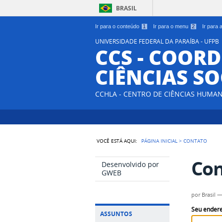
BRASIL
Ir para o conteúdo
1
Ir para o menu
2
Ir para
UNIVERSIDADE FEDERAL DA PARAÍBA - UFPB
CCS - COOR
CIÊNCIAS SO
CCHLA - CENTRO DE CIÊNCIAS HUMAN
VOCÊ ESTÁ AQUI:
PÁGINA INICIAL
>
CONTATO
Con
Desenvolvido por
GWEB
por
Brasil
Seu endere
ASSUNTOS