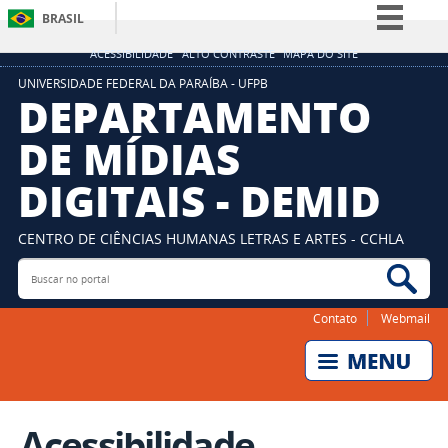
BRASIL
Simplifique!
ACESSIBILIDADE
ALTO CONTRASTE
MAPA DO SITE
Comunica BR
UNIVERSIDADE FEDERAL DA PARAÍBA - UFPB
DEPARTAMENTO
Participe
DE MÍDIAS
Acesso à informação
DIGITAIS - DEMID
Legislação
Canais
CENTRO DE CIÊNCIAS HUMANAS LETRAS E ARTES - CCHLA
Buscar no portal
Bus
Contato
Webmail
Acessibilidade