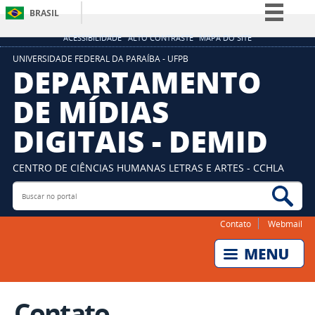
BRASIL
Simplifique!
ACESSIBILIDADE
ALTO CONTRASTE
MAPA DO SITE
Comunica BR
UNIVERSIDADE FEDERAL DA PARAÍBA - UFPB
DEPARTAMENTO
Participe
DE MÍDIAS
Acesso à informação
DIGITAIS - DEMID
Legislação
Canais
CENTRO DE CIÊNCIAS HUMANAS LETRAS E ARTES - CCHLA
Buscar no portal
Bus
Contato
Webmail
Contato