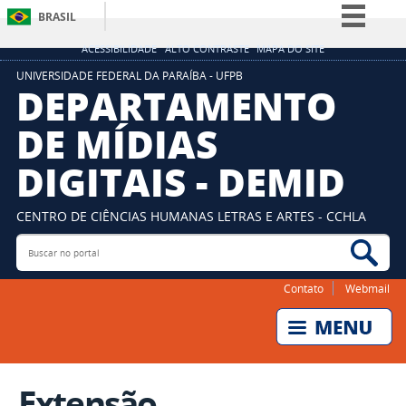
BRASIL
Simplifique!
ACESSIBILIDADE
ALTO CONTRASTE
MAPA DO SITE
Comunica BR
UNIVERSIDADE FEDERAL DA PARAÍBA - UFPB
DEPARTAMENTO
Participe
DE MÍDIAS
Acesso à informação
DIGITAIS - DEMID
Legislação
Canais
CENTRO DE CIÊNCIAS HUMANAS LETRAS E ARTES - CCHLA
Buscar no portal
Bus
Contato
Webmail
Extensão