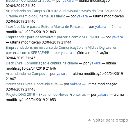
Elabora - Conteúdo Criativo.
—
por
yakara
— última modificação
02/04/2019 21h39
Aruandando no Campus Circuito Audiovisual através do Fest-Aruanda &
Grande Prêmio do Cinema Brasileiro
—
por
yakara
— última modificação
02/04/2019 21h40
Interface Livre para a Editora Marca de Fantasia
—
por
yakara
— última
modificação 02/04/2019 21h43
Empreender para desenvolver: parceria com o SEBRAE/PB
—
por
yakara
— última modificação 02/04/2019 21h44
Empreendedorismo no curso de Comunicação em Mídias Digitais: em
parceria com o SEBRAE/PB
—
por
yakara
— última modificação
02/04/2019 21h45
Deck Livre! Comunicação e cultura na cidade
—
por
yakara
— última
modificação 02/04/2019 21h46
Aruandando no Campus
—
por
yakara
— última modificação 02/04/2019
21h47
Interfaces Livres: Conteúdo é Rei
—
por
yakara
— última modificação
02/04/2019 21h48
Projeto DIAS 2019 – Expandindo Novas Fronteiras
—
por
yakara
— última
modificação 02/04/2019 21h53
Voltar para o topo