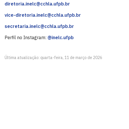
diretoria.inelc@cchla.ufpb.br
vice-diretoria.inelc@cchla.ufpb.br
secretaria.inelc@cchla.ufpb.br
Perfil no Instagram:
@inelc.ufpb
Última atualização: quarta-feira, 11 de março de 2026
Instituto de Estudos Linguísticos e Culturais - InELC
Cidade Universitária, João Pessoa - Paraíba
CEP: 58.051-900
Telefone: +55 (83) 3216-7663