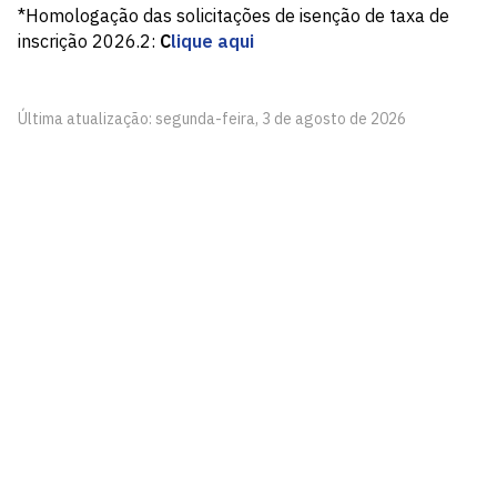
*Homologação das solicitações de isenção de taxa de
inscrição 2026.2:
C
lique aqui
Última atualização: segunda-feira, 3 de agosto de 2026
Instituto de Estudos Linguísticos e Culturais - InELC
Cidade Universitária, João Pessoa - Paraíba
CEP: 58.051-900
Telefone: +55 (83) 3216-7663