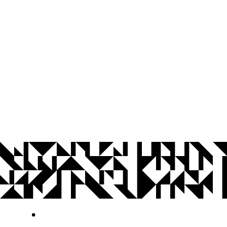
© 2026 Universidade Federal da Paraíba.
Ouvidoria
Acesso à Informação
CoMu
Acessibilidade
Dados Abertos UFPB
Privacidade e Proteção de Dados
Acesso à
Informação