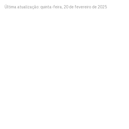
Última atualização: quinta-feira, 20 de fevereiro de 2025
Instituto de Estudos Linguísticos e Culturais - InELC
Cidade Universitária, João Pessoa - Paraíba
CEP: 58.051-900
Telefone: +55 (83) 3216-7663