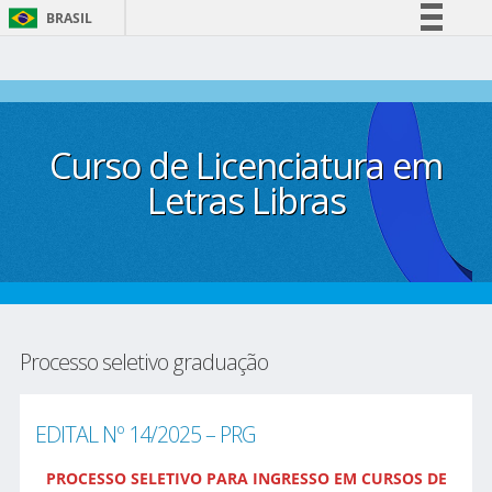
BRASIL
Simplifique!
Comunica BR
Participe
Curso de Licenciatura em
Acesso à informação
Legislação
Letras Libras
Canais
Processo seletivo graduação
EDITAL Nº 14/2025 – PRG
PROCESSO SELETIVO PARA INGRESSO EM CURSOS DE