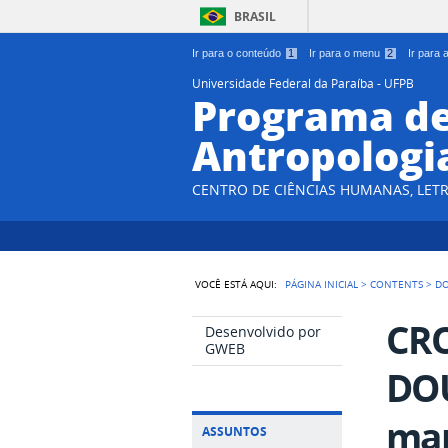
BRASIL
Ir para o conteúdo
1
Ir para o menu
2
Ir para
Universidade Federal da Paraíba - UFPB
Programa d
Antropologi
CENTRO DE CIÊNCIAS HUMANAS, LETR
VOCÊ ESTÁ AQUI:
PÁGINA INICIAL
>
CONTENTS
>
D
CR
Desenvolvido por
GWEB
DOU
ma
ASSUNTOS