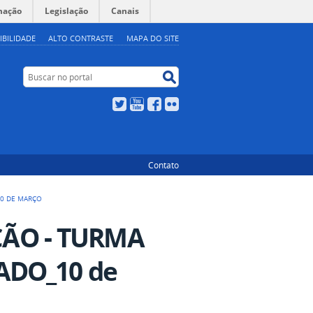
mação
Legislação
Canais
IBILIDADE
ALTO CONTRASTE
MAPA DO SITE
Buscar no portal
Buscar no portal
Twitter
YouTube
Facebook
Flickr
Contato
10 DE MARÇO
ÃO - TURMA
ADO_10 de