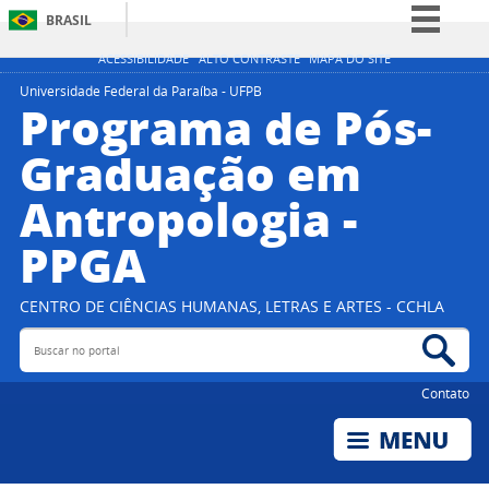
BRASIL
Simplifique!
ACESSIBILIDADE
ALTO CONTRASTE
MAPA DO SITE
Comunica BR
Universidade Federal da Paraíba - UFPB
Programa de Pós-
Participe
Graduação em
Acesso à informação
Antropologia -
Legislação
Canais
PPGA
CENTRO DE CIÊNCIAS HUMANAS, LETRAS E ARTES - CCHLA
Buscar no portal
Bus
Contato