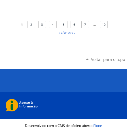
1
2
3
4
5
6
7
...
10
PRÓXIMO »
Voltar para o topo
Desenvolvido com o CMS de código aberto
Plone