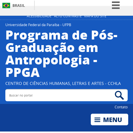
BRASIL
Simplifique!
ACESSIBILIDADE
ALTO CONTRASTE
MAPA DO SITE
Comunica BR
Universidade Federal da Paraíba - UFPB
Programa de Pós-
Participe
Graduação em
Acesso à informação
Antropologia -
Legislação
Canais
PPGA
CENTRO DE CIÊNCIAS HUMANAS, LETRAS E ARTES - CCHLA
Buscar no portal
Bus
Contato