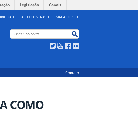
mação
Legislação
Canais
IBILIDADE
ALTO CONTRASTE
MAPA DO SITE
Buscar no portal
Buscar no portal
Twitter
YouTube
Facebook
Flickr
Contato
LA COMO