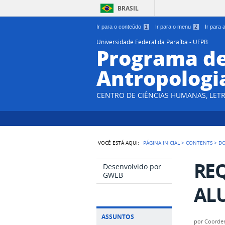
BRASIL
Ir para o conteúdo
1
Ir para o menu
2
Ir para
Universidade Federal da Paraíba - UFPB
Programa d
Antropologi
CENTRO DE CIÊNCIAS HUMANAS, LETR
VOCÊ ESTÁ AQUI:
PÁGINA INICIAL
>
CONTENTS
>
D
RE
Desenvolvido por
GWEB
ALU
ASSUNTOS
por
Coorde