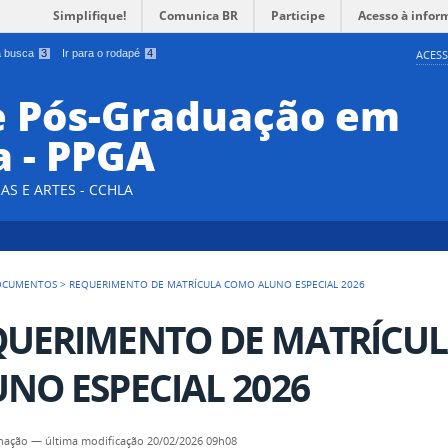
Simplifique!
Comunica BR
Participe
Acesso à infor
 a busca
3
Ir para o rodapé
4
ACESS
e Pós-Graduação em
a - PPGA
AS E ARTES - CCHLA
OCUMENTOS
>
REQUERIMENTO DE MATRÍCULA COMO ALUNO ESPECIAL 2026
QUERIMENTO DE MATRÍCU
NO ESPECIAL 2026
nação
—
última modificação
20/02/2026 09h08