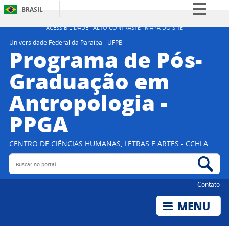
BRASIL
Simplifique!
ACESSIBILIDADE
ALTO CONTRASTE
MAPA DO SITE
Comunica BR
Universidade Federal da Paraíba - UFPB
Programa de Pós-
Participe
Graduação em
Acesso à informação
Antropologia -
Legislação
Canais
PPGA
CENTRO DE CIÊNCIAS HUMANAS, LETRAS E ARTES - CCHLA
Buscar no portal
Bus
Contato